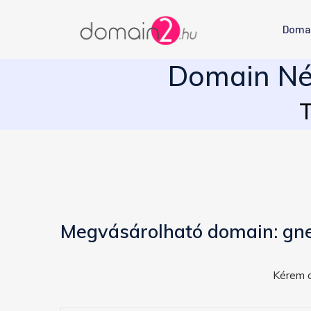
Doma
Domain Név
T
Megvásárolható domain: gn
Kérem a