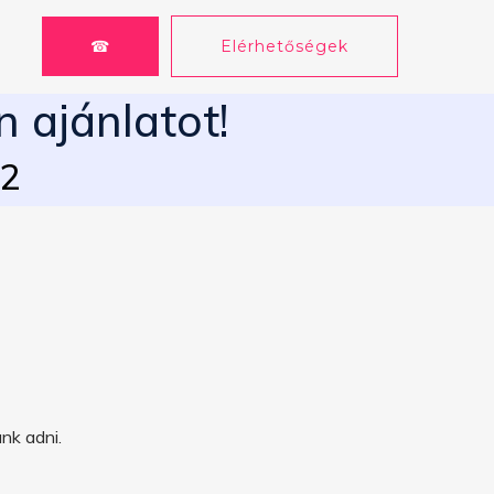
☎
Elérhetőségek
n ajánlatot!
62
nk adni.