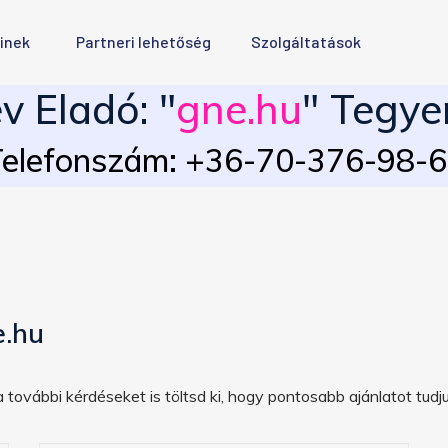
inek
Partneri lehetőség
Szolgáltatások
 Eladó: "
gne.hu
" Tegye
elefonszám: +36-70-376-98-
e.hu
 további kérdéseket is töltsd ki, hogy pontosabb ajánlatot tudju