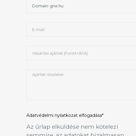
Adatvédelmi nyilatkozat
elfogadása*
Az űrlap elküldése nem kötelezi
semmire, az adatokat bizalmasan