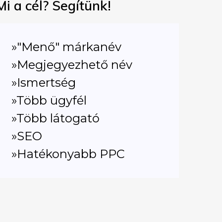
Mi a cél? Segítünk!
»"Menő" márkanév
»Megjegyezhető név
»Ismertség
»Több ügyfél
»Több látogató
»SEO
»Hatékonyabb PPC