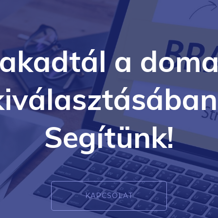
lakadtál a doma
kiválasztásában
Segítünk!
KAPCSOLAT