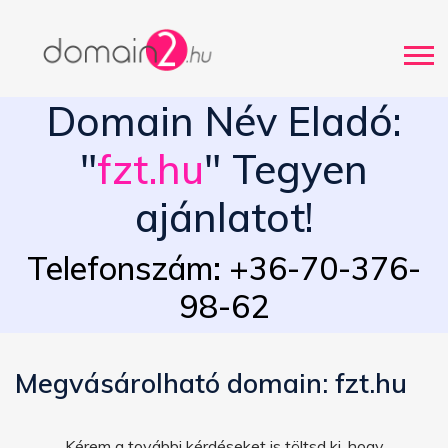
Domain Név Eladó:
"
fzt.hu
" Tegyen
ajánlatot!
Telefonszám: +36-70-376-
98-62
Megvásárolható domain: fzt.hu
Kérem a további kérdéseket is töltsd ki, hogy