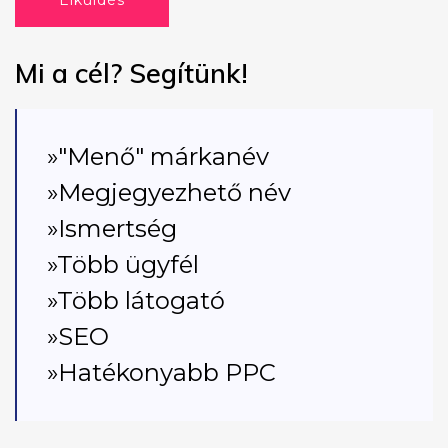
Elküldés
Mi a cél? Segítünk!
»"Menő" márkanév
»Megjegyezhető név
»Ismertség
»Több ügyfél
»Több látogató
»SEO
»Hatékonyabb PPC