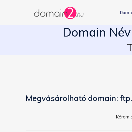
Doma
Domain Név 
T
Megvásárolható domain: ftp
Kérem a