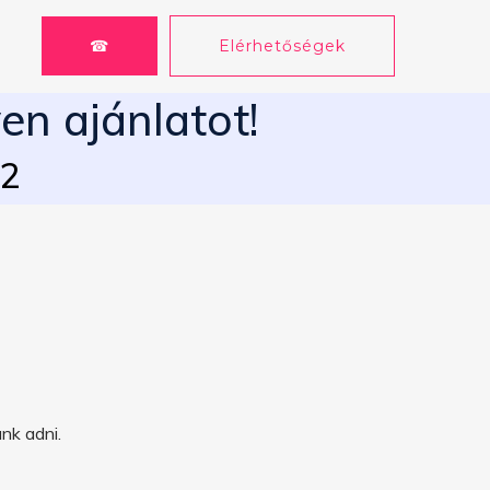
☎
Elérhetőségek
en ajánlatot!
62
nk adni.