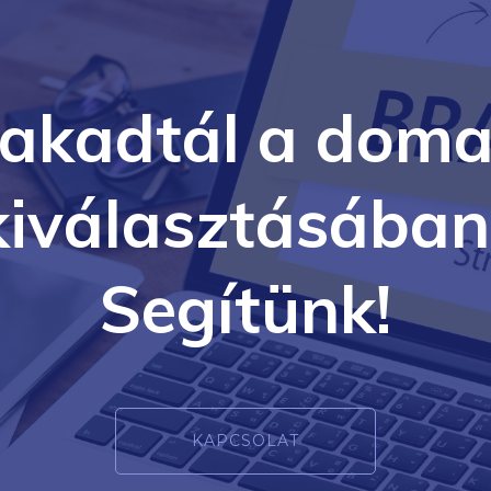
lakadtál a doma
kiválasztásában
Segítünk!
KAPCSOLAT