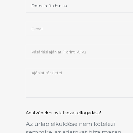
Adatvédelmi nyilatkozat
elfogadása*
Az űrlap elküldése nem kötelezi
semmire, az adatokat bizalmasan