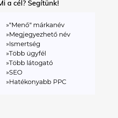
Mi a cél? Segítünk!
»"Menő" márkanév
»Megjegyezhető név
»Ismertség
»Több ügyfél
»Több látogató
»SEO
»Hatékonyabb PPC