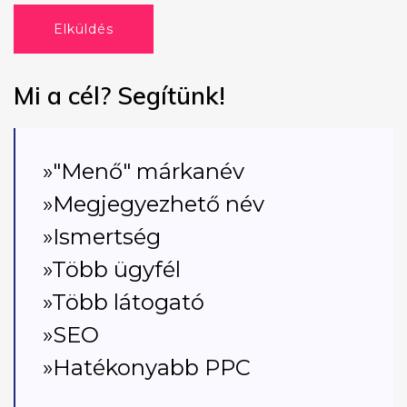
Elküldés
Mi a cél? Segítünk!
»"Menő" márkanév
»Megjegyezhető név
»Ismertség
»Több ügyfél
»Több látogató
»SEO
»Hatékonyabb PPC