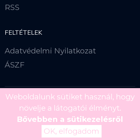
RSS
FELTÉTELEK
Adatvédelmi Nyilatkozat
ÁSZF
Weboldalunk sütiket használ, hogy
növelje a látogatói élményt.
Copyright ©
2026
Bővebben a sütikezelésről
OK, elfogadom