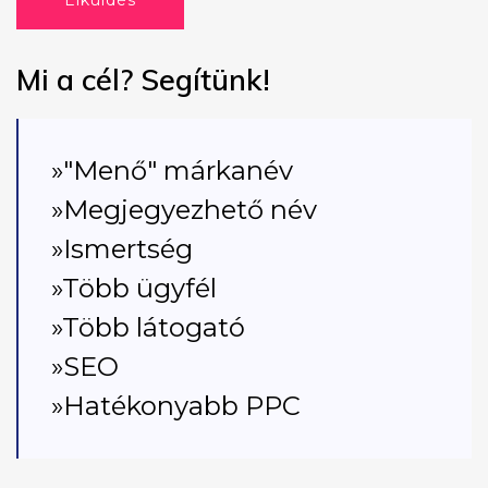
Elküldés
Mi a cél? Segítünk!
»"Menő" márkanév
»Megjegyezhető név
»Ismertség
»Több ügyfél
»Több látogató
»SEO
»Hatékonyabb PPC