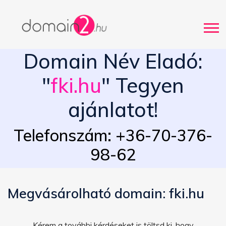
Domain Név Eladó:
"
fki.hu
" Tegyen
ajánlatot!
Telefonszám: +36-70-376-
98-62
Megvásárolható domain: fki.hu
Kérem a további kérdéseket is töltsd ki, hogy