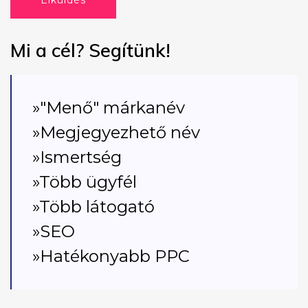
Elküldés
Mi a cél? Segítünk!
»"Menő" márkanév
»Megjegyezhető név
»Ismertség
»Több ügyfél
»Több látogató
»SEO
»Hatékonyabb PPC