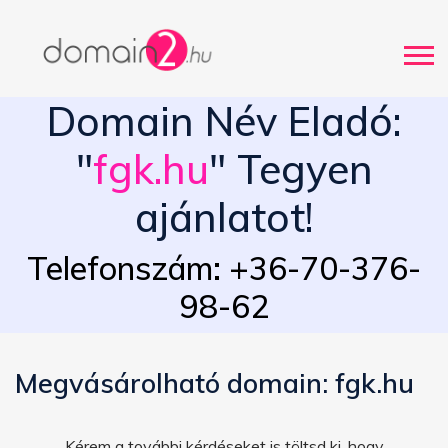
Domain Név Eladó:
"
fgk.hu
" Tegyen
ajánlatot!
Telefonszám: +36-70-376-
98-62
Megvásárolható domain: fgk.hu
Kérem a további kérdéseket is töltsd ki, hogy