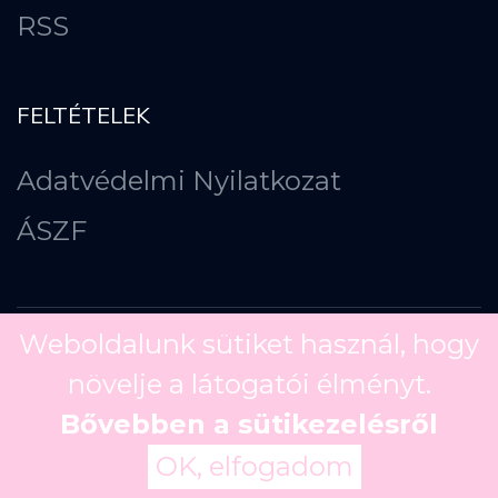
RSS
FELTÉTELEK
Adatvédelmi Nyilatkozat
ÁSZF
Weboldalunk sütiket használ, hogy
növelje a látogatói élményt.
Copyright ©
2026
Bővebben a sütikezelésről
OK, elfogadom