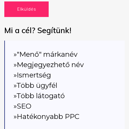
Elküldés
Mi a cél? Segítünk!
»"Menő" márkanév
»Megjegyezhető név
»Ismertség
»Több ügyfél
»Több látogató
»SEO
»Hatékonyabb PPC