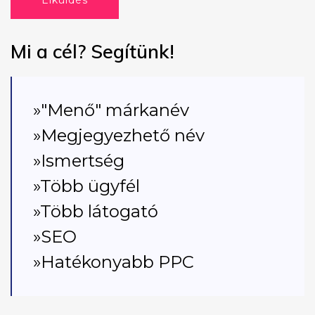
Elküldés
Mi a cél? Segítünk!
»"Menő" márkanév
»Megjegyezhető név
»Ismertség
»Több ügyfél
»Több látogató
»SEO
»Hatékonyabb PPC