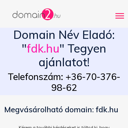
Domain Név Eladó:
"
fdk.hu
" Tegyen
ajánlatot!
Telefonszám: +36-70-376-
98-62
Megvásárolható domain: fdk.hu
Kérem a további kérdéseket is töltsd ki, hogy