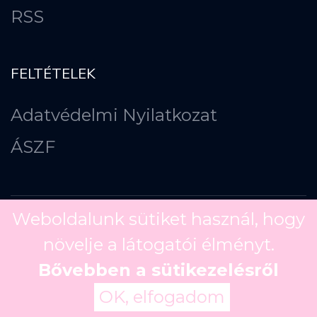
RSS
FELTÉTELEK
Adatvédelmi Nyilatkozat
ÁSZF
Weboldalunk sütiket használ, hogy
növelje a látogatói élményt.
Copyright ©
2026
Bővebben a sütikezelésről
OK, elfogadom