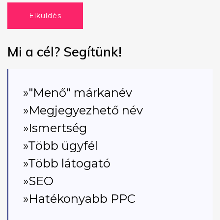
Elküldés
Mi a cél? Segítünk!
»"Menő" márkanév
»Megjegyezhető név
»Ismertség
»Több ügyfél
»Több látogató
»SEO
»Hatékonyabb PPC