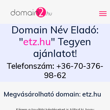
Domain Név Eladó:
"
etz.hu
" Tegyen
ajánlatot!
Telefonszám: +36-70-376-
98-62
Megvásárolható domain: etz.hu
Kérem a további kérdéseket is töltsd ki, hogy