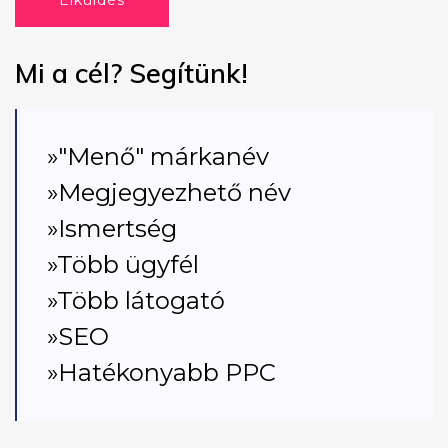
Elküldés
Mi a cél? Segítünk!
»"Menő" márkanév
»Megjegyezhető név
»Ismertség
»Több ügyfél
»Több látogató
»SEO
»Hatékonyabb PPC