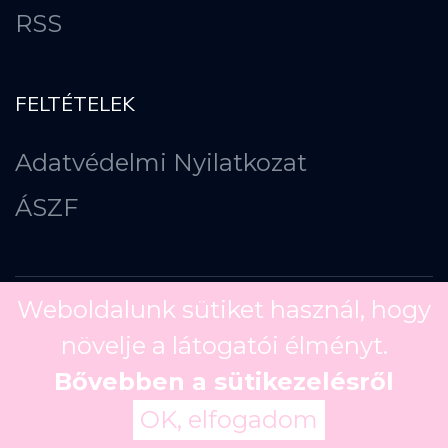
RSS
FELTÉTELEK
Adatvédelmi Nyilatkozat
ÁSZF
Weboldalunk sütiket használ, hogy
növelje a látogatói élményt.
Copyright ©
2026
Bővebben a sütikezelésről
OK, elfogadom