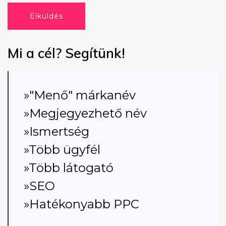
Elküldés
Mi a cél? Segítünk!
»"Menő" márkanév
»Megjegyezhető név
»Ismertség
»Több ügyfél
»Több látogató
»SEO
»Hatékonyabb PPC