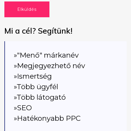
Elküldés
Mi a cél? Segítünk!
»"Menő" márkanév
»Megjegyezhető név
»Ismertség
»Több ügyfél
»Több látogató
»SEO
»Hatékonyabb PPC