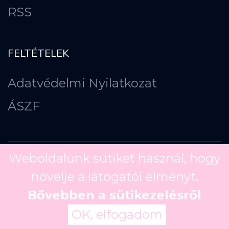
RSS
FELTÉTELEK
Adatvédelmi Nyilatkozat
ÁSZF
Weboldalunk sütiket használ, hogy
növelje a látogatói élményt.
Copyright ©
2026
Bővebben a sütikezelésről
OK, elfogadom