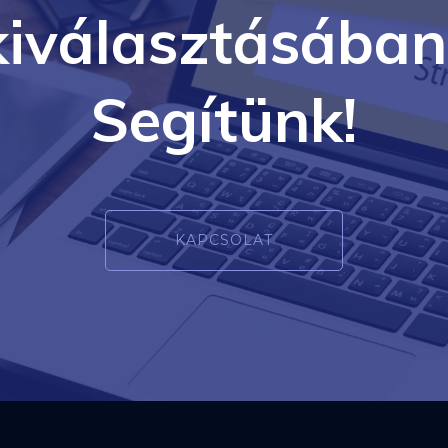
kiválasztásában
Segítünk!
KAPCSOLAT