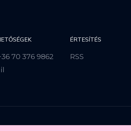
HETŐSÉGEK
ÉRTESÍTÉS
 +36 70 376 9862
RSS
il
Copyright ©
2026