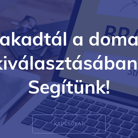
lakadtál a doma
kiválasztásában
Segítünk!
KAPCSOLAT