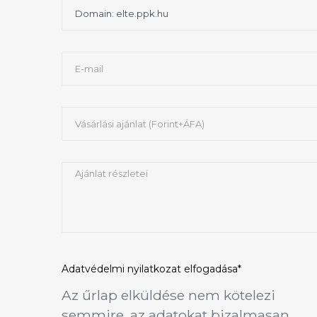
Adatvédelmi nyilatkozat
elfogadása*
Az űrlap elküldése nem kötelezi
semmire, az adatokat bizalmasan