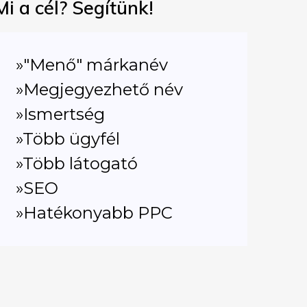
Mi a cél? Segítünk!
»"Menő" márkanév
»Megjegyezhető név
»Ismertség
»Több ügyfél
»Több látogató
»SEO
»Hatékonyabb PPC