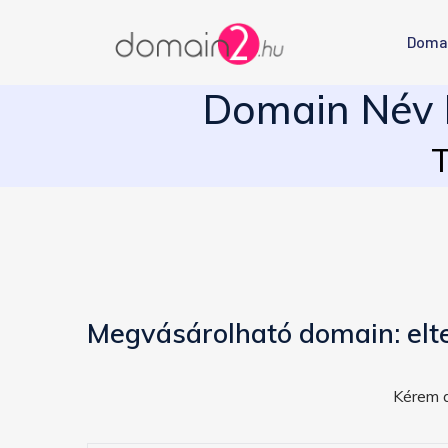
Doma
Domain Név E
T
Megvásárolható domain: elt
Kérem a