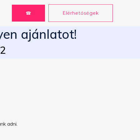
☎
Elérhetőségek
yen ajánlatot!
62
nk adni.