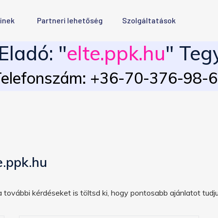
inek
Partneri lehetőség
Szolgáltatások
ladó: "
elte.ppk.hu
" Teg
elefonszám: +36-70-376-98-
e.ppk.hu
 további kérdéseket is töltsd ki, hogy pontosabb ajánlatot tudju