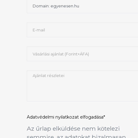
Adatvédelmi nyilatkozat
elfogadása*
Az űrlap elküldése nem kötelezi
semmire, az adatokat bizalmasan