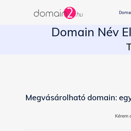
Doma
Domain Név El
T
Megvásárolható domain: eg
Kérem a