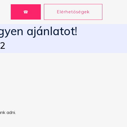
☎
Elérhetőségek
gyen ajánlatot!
62
nk adni.