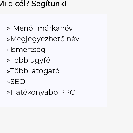
Mi a cél? Segítünk!
»"Menő" márkanév
»Megjegyezhető név
»Ismertség
»Több ügyfél
»Több látogató
»SEO
»Hatékonyabb PPC