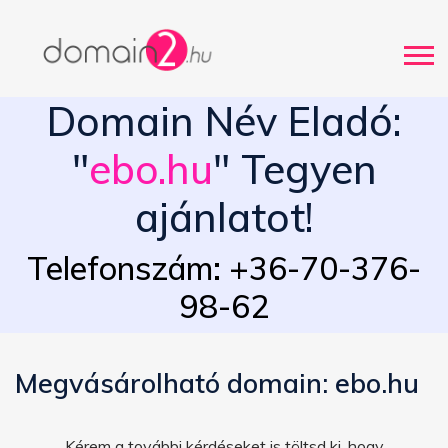
Domain Név Eladó:
"
ebo.hu
" Tegyen
ajánlatot!
Telefonszám: +36-70-376-
98-62
Megvásárolható domain: ebo.hu
Kérem a további kérdéseket is töltsd ki, hogy