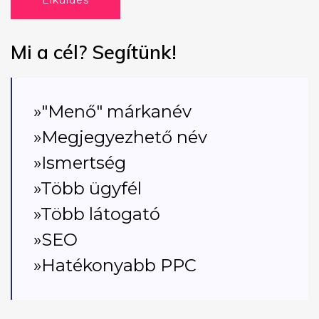
Elküldés
Mi a cél? Segítünk!
»"Menő" márkanév
»Megjegyezhető név
»Ismertség
»Több ügyfél
»Több látogató
»SEO
»Hatékonyabb PPC