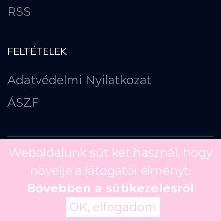
RSS
FELTÉTELEK
Adatvédelmi Nyilatkozat
ÁSZF
Weboldalunk sütiket használ, hogy
növelje a látogatói élményt.
Copyright ©
2026
Bővebben a sütikezelésről
OK, elfogadom