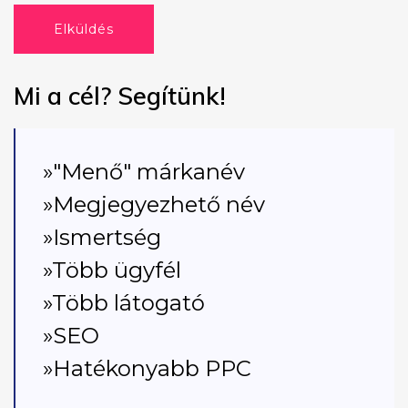
Elküldés
Mi a cél? Segítünk!
»"Menő" márkanév
»Megjegyezhető név
»Ismertség
»Több ügyfél
»Több látogató
»SEO
»Hatékonyabb PPC