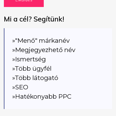
Elküldés
Mi a cél? Segítünk!
»"Menő" márkanév
»Megjegyezhető név
»Ismertség
»Több ügyfél
»Több látogató
»SEO
»Hatékonyabb PPC