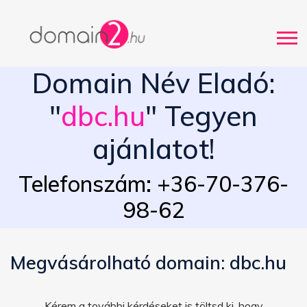
Domain Név Eladó:
"
dbc.hu
" Tegyen
ajánlatot!
Telefonszám: +36-70-376-
98-62
Megvásárolható domain: dbc.hu
Kérem a további kérdéseket is töltsd ki, hogy