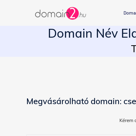
Doma
Domain Név Ela
T
Megvásárolható domain: cse
Kérem a