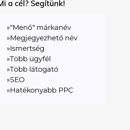
Mi a cél? Segítünk!
»"Menő" márkanév
»Megjegyezhető név
»Ismertség
»Több ügyfél
»Több látogató
»SEO
»Hatékonyabb PPC