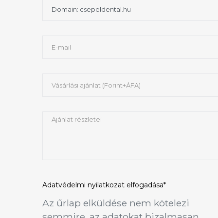
Adatvédelmi nyilatkozat
elfogadása*
Az űrlap elküldése nem kötelezi
semmire, az adatokat bizalmasan