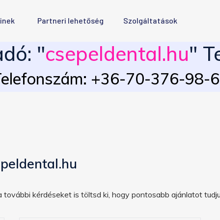
inek
Partneri lehetőség
Szolgáltatások
dó: "
csepeldental.hu
" T
elefonszám: +36-70-376-98-
peldental.hu
 további kérdéseket is töltsd ki, hogy pontosabb ajánlatot tudju