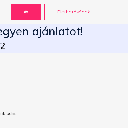
☎
Elérhetőségek
egyen ajánlatot!
62
nk adni.