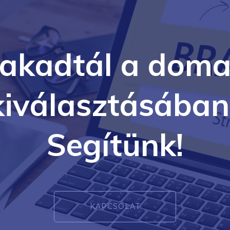
lakadtál a doma
kiválasztásában
Segítünk!
KAPCSOLAT