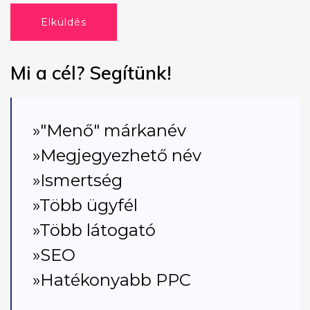
Elküldés
Mi a cél? Segítünk!
»"Menő" márkanév
»Megjegyezhető név
»Ismertség
»Több ügyfél
»Több látogató
»SEO
»Hatékonyabb PPC