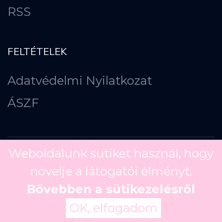
RSS
FELTÉTELEK
Adatvédelmi Nyilatkozat
ÁSZF
Weboldalunk sütiket használ, hogy
növelje a látogatói élményt.
Copyright ©
2026
Bővebben a sütikezelésről
OK, elfogadom