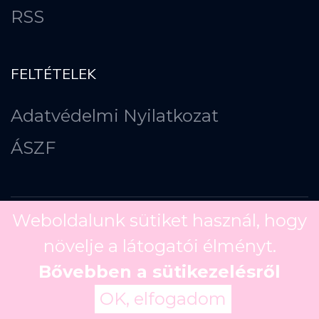
RSS
FELTÉTELEK
Adatvédelmi Nyilatkozat
ÁSZF
Weboldalunk sütiket használ, hogy
növelje a látogatói élményt.
Copyright ©
2026
Bővebben a sütikezelésről
OK, elfogadom