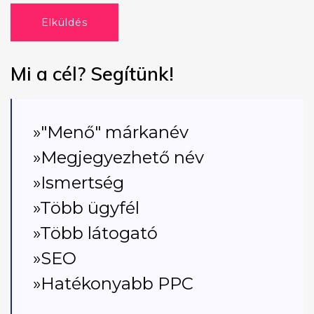
Elküldés
Mi a cél? Segítünk!
»"Menő" márkanév
»Megjegyezhető név
»Ismertség
»Több ügyfél
»Több látogató
»SEO
»Hatékonyabb PPC