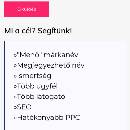
Elküldés
Mi a cél? Segítünk!
»"Menő" márkanév
»Megjegyezhető név
»Ismertség
»Több ügyfél
»Több látogató
»SEO
»Hatékonyabb PPC