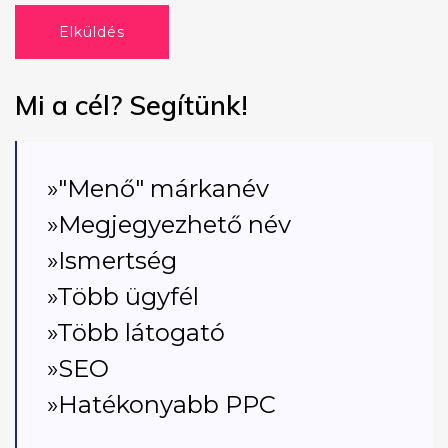
Elküldés
Mi a cél? Segítünk!
»"Menő" márkanév
»Megjegyezhető név
»Ismertség
»Több ügyfél
»Több látogató
»SEO
»Hatékonyabb PPC