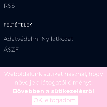
RSS
FELTÉTELEK
Adatvédelmi Nyilatkozat
ÁSZF
Weboldalunk sütiket használ, hogy
növelje a látogatói élményt.
Copyright ©
2026
Bővebben a sütikezelésről
OK, elfogadom