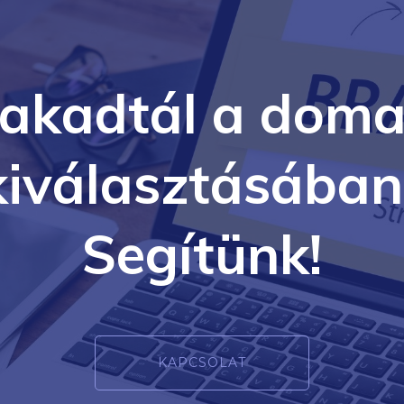
lakadtál a doma
kiválasztásában
Segítünk!
KAPCSOLAT