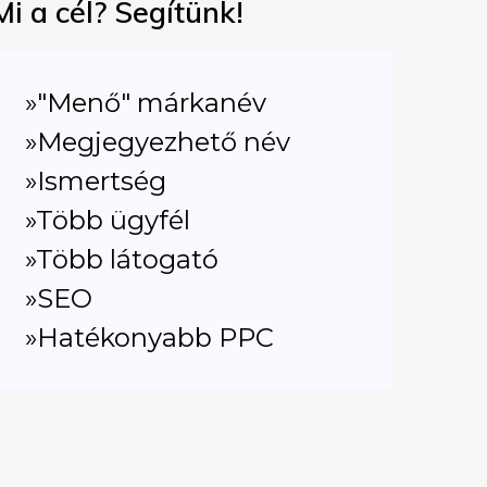
Mi a cél? Segítünk!
»"Menő" márkanév
»Megjegyezhető név
»Ismertség
»Több ügyfél
»Több látogató
»SEO
»Hatékonyabb PPC