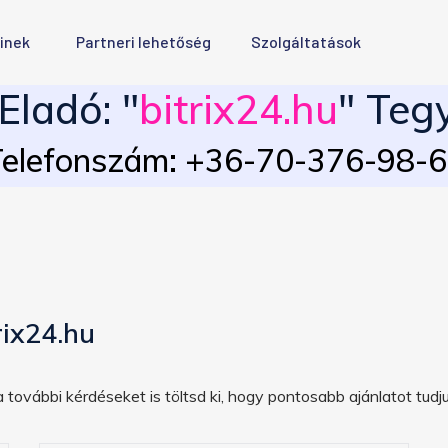
inek
Partneri lehetőség
Szolgáltatások
ladó: "
bitrix24.hu
" Teg
elefonszám: +36-70-376-98-
rix24.hu
 további kérdéseket is töltsd ki, hogy pontosabb ajánlatot tudju