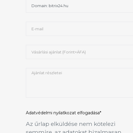
Adatvédelmi nyilatkozat
elfogadása*
Az űrlap elküldése nem kötelezi
semmire, az adatokat bizalmasan