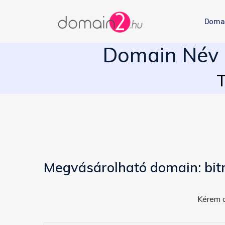
Doma
Domain Név E
T
Megvásárolható domain: bit
Kérem a