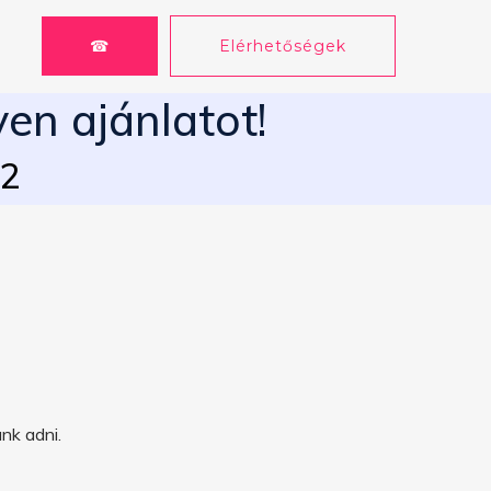
☎
Elérhetőségek
yen ajánlatot!
62
nk adni.