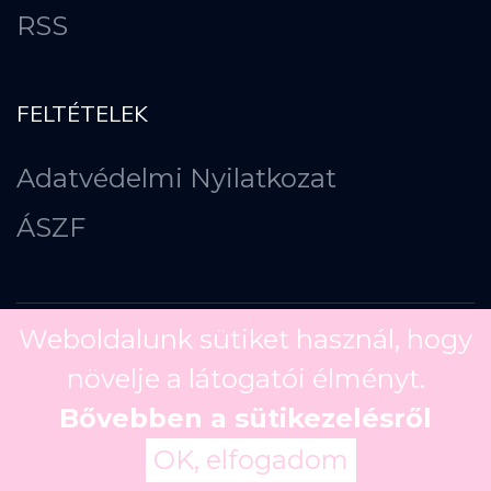
RSS
FELTÉTELEK
Adatvédelmi Nyilatkozat
ÁSZF
Weboldalunk sütiket használ, hogy
növelje a látogatói élményt.
Copyright ©
2026
Bővebben a sütikezelésről
OK, elfogadom