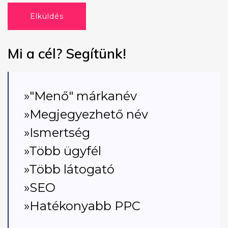
Elküldés
Mi a cél? Segítünk!
»"Menő" márkanév
»Megjegyezhető név
»Ismertség
»Több ügyfél
»Több látogató
»SEO
»Hatékonyabb PPC