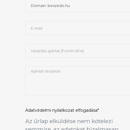
Adatvédelmi nyilatkozat
elfogadása*
Az űrlap elküldése nem kötelezi
semmire, az adatokat bizalmasan