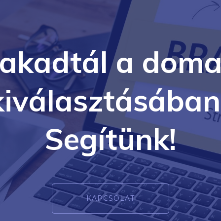
lakadtál a doma
kiválasztásában
Segítünk!
KAPCSOLAT