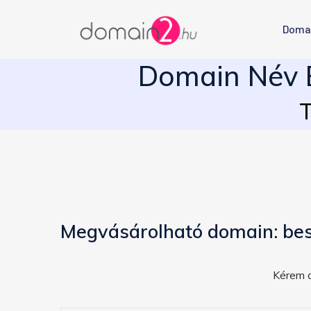
Doma
Domain Név E
T
Megvásárolható domain: be
Kérem a