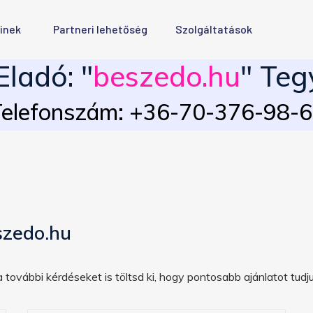
inek
Partneri lehetőség
Szolgáltatások
ladó: "
beszedo.hu
" Teg
elefonszám: +36-70-376-98-
szedo.hu
 további kérdéseket is töltsd ki, hogy pontosabb ajánlatot tudju