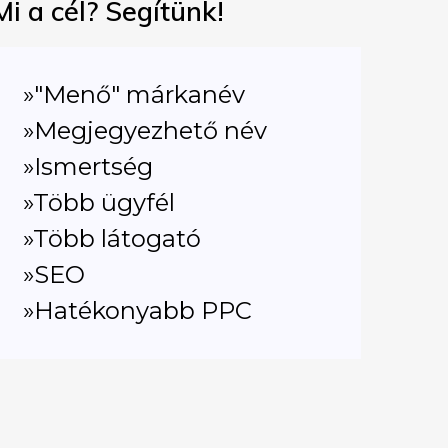
Mi a cél? Segítünk!
»"Menő" márkanév
»Megjegyezhető név
»Ismertség
»Több ügyfél
»Több látogató
»SEO
»Hatékonyabb PPC