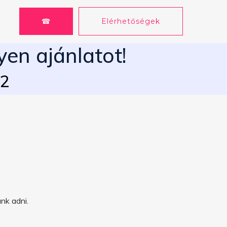
☎
Elérhetőségek
yen ajánlatot!
62
nk adni.