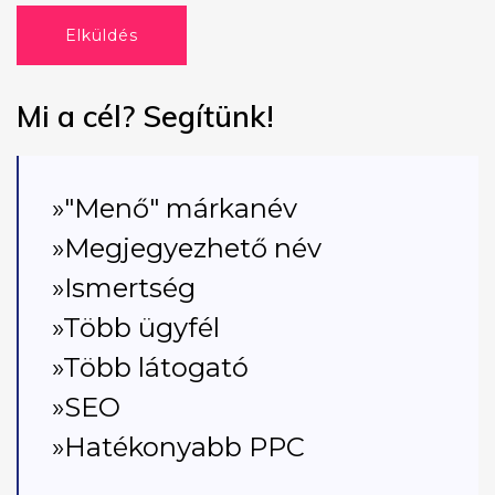
Elküldés
Mi a cél? Segítünk!
»"Menő" márkanév
»Megjegyezhető név
»Ismertség
»Több ügyfél
»Több látogató
»SEO
»Hatékonyabb PPC