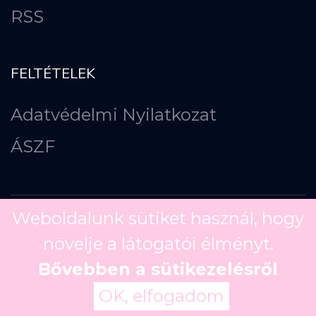
RSS
FELTÉTELEK
Adatvédelmi Nyilatkozat
ÁSZF
Weboldalunk sütiket használ, hogy
növelje a látogatói élményt.
Copyright ©
2026
Bővebben a sütikezelésről
OK, elfogadom