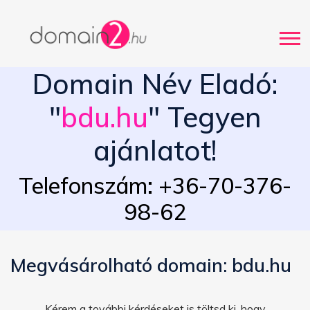
Domain Név Eladó:
"
bdu.hu
" Tegyen
ajánlatot!
Telefonszám: +36-70-376-
98-62
Megvásárolható domain: bdu.hu
Kérem a további kérdéseket is töltsd ki, hogy