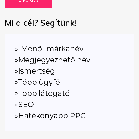
Elküldés
Mi a cél? Segítünk!
»"Menő" márkanév
»Megjegyezhető név
»Ismertség
»Több ügyfél
»Több látogató
»SEO
»Hatékonyabb PPC