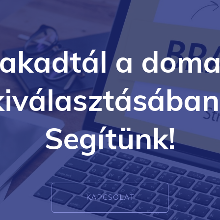
lakadtál a doma
kiválasztásában
Segítünk!
KAPCSOLAT