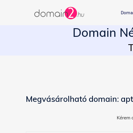
Doma
Domain Név
T
Megvásárolható domain: apt
Kérem a