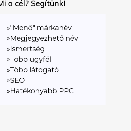
Mi a cél? Segítünk!
»"Menő" márkanév
»Megjegyezhető név
»Ismertség
»Több ügyfél
»Több látogató
»SEO
»Hatékonyabb PPC