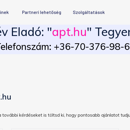
inek
Partneri lehetőség
Szolgáltatások
 Eladó: "
apt.hu
" Tegyen
elefonszám: +36-70-376-98-
.hu
 további kérdéseket is töltsd ki, hogy pontosabb ajánlatot tudju