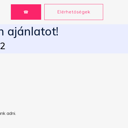
☎
Elérhetőségek
 ajánlatot!
62
nk adni.