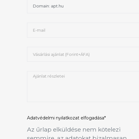
Adatvédelmi nyilatkozat
elfogadása*
Az űrlap elküldése nem kötelezi
semmire, az adatokat bizalmasan