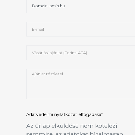
Adatvédelmi nyilatkozat
elfogadása*
Az űrlap elküldése nem kötelezi
semmire, az adatokat bizalmasan