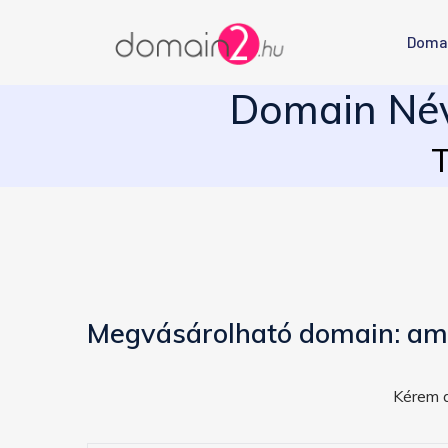
Doma
Domain Név
T
Megvásárolható domain: am
Kérem a