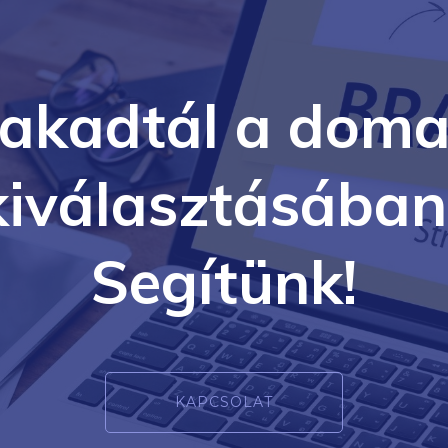
lakadtál a doma
kiválasztásában
Segítünk!
KAPCSOLAT