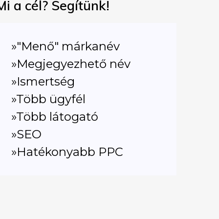
Mi a cél? Segítünk!
»"Menő" márkanév
»Megjegyezhető név
»Ismertség
»Több ügyfél
»Több látogató
»SEO
»Hatékonyabb PPC