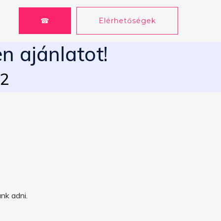
☎
Elérhetőségek
n ajánlatot!
62
nk adni.