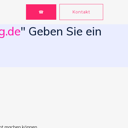
☎
Kontakt
g.de
" Geben Sie ein
ebot machen können.