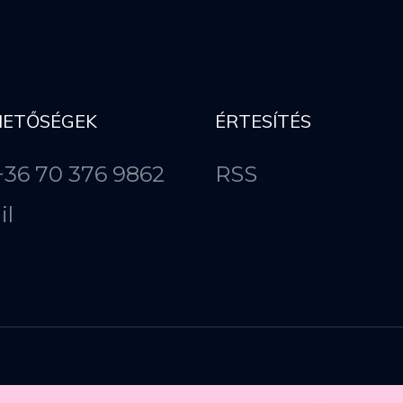
HETŐSÉGEK
ÉRTESÍTÉS
 +36 70 376 9862
RSS
il
Copyright ©
2026