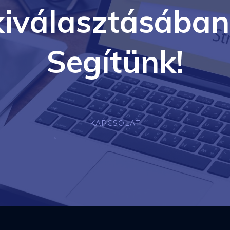
kiválasztásában
Segítünk!
KAPCSOLAT