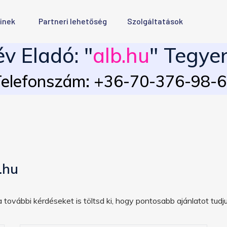
inek
Partneri lehetőség
Szolgáltatások
v Eladó: "
alb.hu
" Tegyen
elefonszám: +36-70-376-98-
.hu
 további kérdéseket is töltsd ki, hogy pontosabb ajánlatot tudju