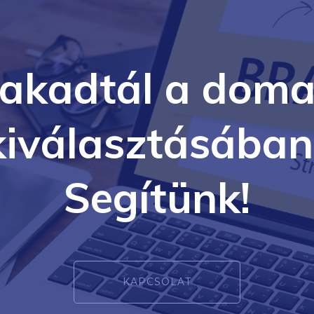
lakadtál a doma
kiválasztásában
Segítünk!
KAPCSOLAT