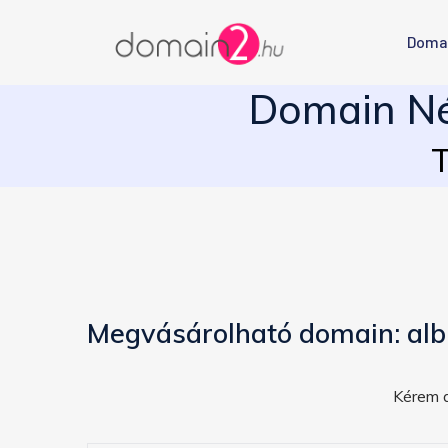
Doma
Domain Né
T
Megvásárolható domain: alb
Kérem a