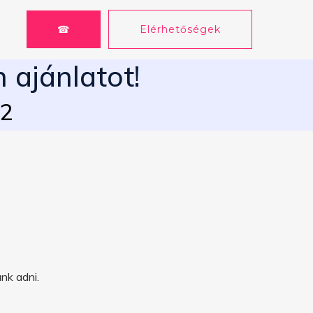
☎
Elérhetőségek
 ajánlatot!
62
nk adni.