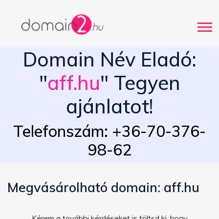
Domain Név Eladó:
"
aff.hu
" Tegyen
ajánlatot!
Telefonszám: +36-70-376-
98-62
Megvásárolható domain: aff.hu
Kérem a további kérdéseket is töltsd ki, hogy