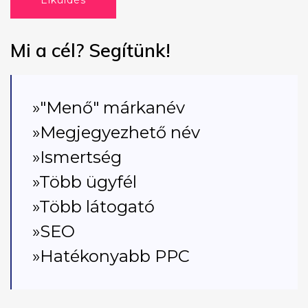
Elküldés
Mi a cél? Segítünk!
»"Menő" márkanév
»Megjegyezhető név
»Ismertség
»Több ügyfél
»Több látogató
»SEO
»Hatékonyabb PPC