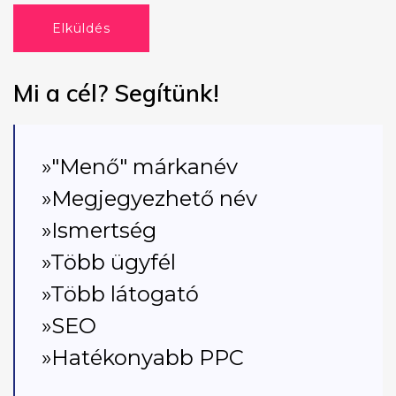
Elküldés
Mi a cél? Segítünk!
»"Menő" márkanév
»Megjegyezhető név
»Ismertség
»Több ügyfél
»Több látogató
»SEO
»Hatékonyabb PPC