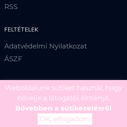
RSS
FELTÉTELEK
Adatvédelmi Nyilatkozat
ÁSZF
Weboldalunk sütiket használ, hogy
növelje a látogatói élményt.
Copyright ©
2026
Bővebben a sütikezelésről
OK, elfogadom