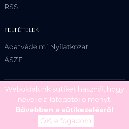
RSS
FELTÉTELEK
Adatvédelmi Nyilatkozat
ÁSZF
Weboldalunk sütiket használ, hogy
növelje a látogatói élményt.
Copyright ©
2026
Bővebben a sütikezelésről
OK, elfogadom