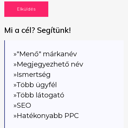
Elküldés
Mi a cél? Segítünk!
»"Menő" márkanév
»Megjegyezhető név
»Ismertség
»Több ügyfél
»Több látogató
»SEO
»Hatékonyabb PPC