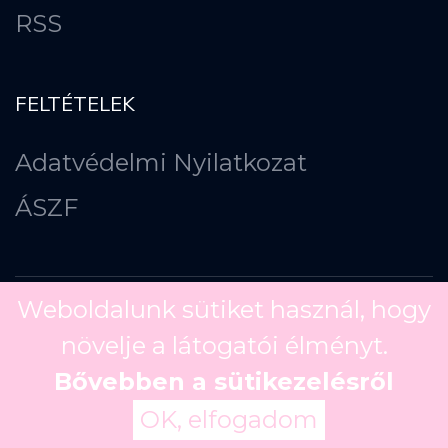
RSS
FELTÉTELEK
Adatvédelmi Nyilatkozat
ÁSZF
Weboldalunk sütiket használ, hogy
növelje a látogatói élményt.
Copyright ©
2026
Bővebben a sütikezelésről
OK, elfogadom