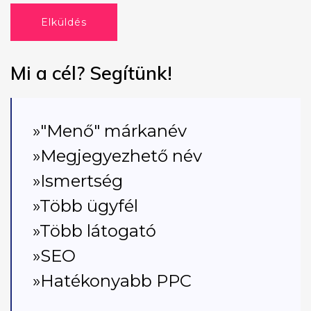
Elküldés
Mi a cél? Segítünk!
»"Menő" márkanév
»Megjegyezhető név
»Ismertség
»Több ügyfél
»Több látogató
»SEO
»Hatékonyabb PPC