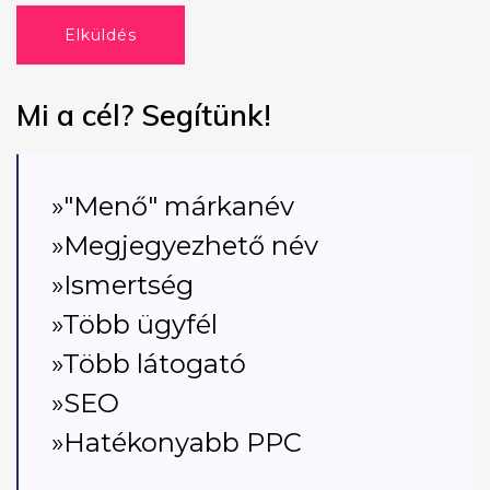
Elküldés
Mi a cél? Segítünk!
»"Menő" márkanév
»Megjegyezhető név
»Ismertség
»Több ügyfél
»Több látogató
»SEO
»Hatékonyabb PPC