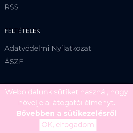
RSS
FELTÉTELEK
Adatvédelmi Nyilatkozat
ÁSZF
Weboldalunk sütiket használ, hogy
növelje a látogatói élményt.
Copyright ©
2026
Bővebben a sütikezelésről
OK, elfogadom