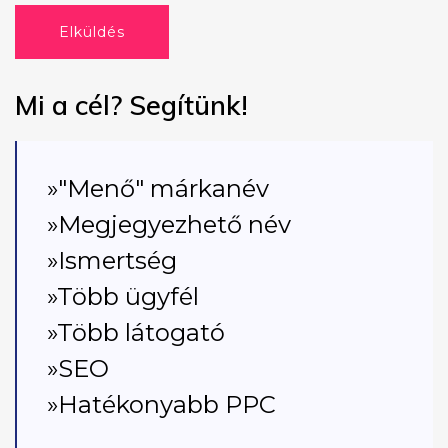
Elküldés
Mi a cél? Segítünk!
»"Menő" márkanév
»Megjegyezhető név
»Ismertség
»Több ügyfél
»Több látogató
»SEO
»Hatékonyabb PPC