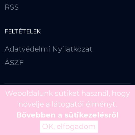
RSS
FELTÉTELEK
Adatvédelmi Nyilatkozat
ÁSZF
Weboldalunk sütiket használ, hogy
növelje a látogatói élményt.
Copyright ©
2026
Bővebben a sütikezelésről
OK, elfogadom