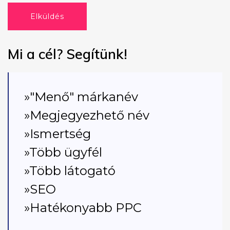
Elküldés
Mi a cél? Segítünk!
»"Menő" márkanév
»Megjegyezhető név
»Ismertség
»Több ügyfél
»Több látogató
»SEO
»Hatékonyabb PPC