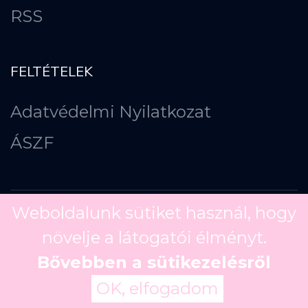
RSS
FELTÉTELEK
Adatvédelmi Nyilatkozat
ÁSZF
Weboldalunk sütiket használ, hogy
növelje a látogatói élményt.
Copyright ©
2026
Bővebben a sütikezelésről
OK, elfogadom