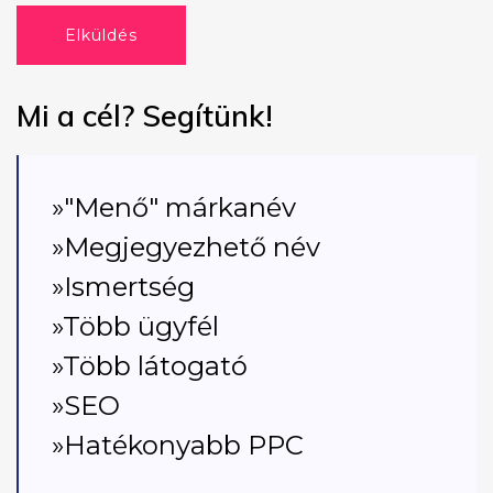
Elküldés
Mi a cél? Segítünk!
»"Menő" márkanév
»Megjegyezhető név
»Ismertség
»Több ügyfél
»Több látogató
»SEO
»Hatékonyabb PPC