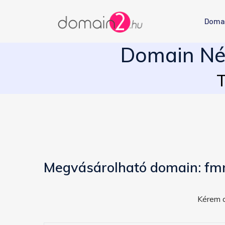
Doma
Domain Név
T
Megvásárolható domain: fm
Kérem a