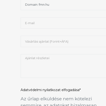
Adatvédelmi nyilatkozat
elfogadása*
Az űrlap elküldése nem kötelezi
semmire, az adatokat bizalmasan