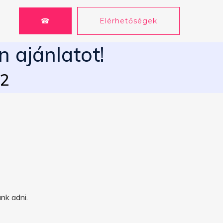
☎
Elérhetőségek
n ajánlatot!
62
nk adni.