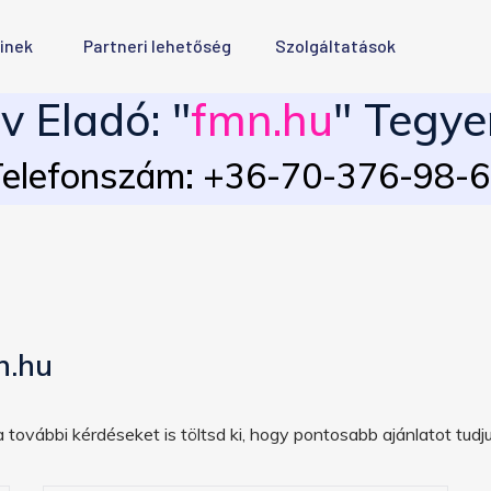
inek
Partneri lehetőség
Szolgáltatások
 Eladó: "
fmn.hu
" Tegye
elefonszám: +36-70-376-98-
n.hu
 további kérdéseket is töltsd ki, hogy pontosabb ajánlatot tudju