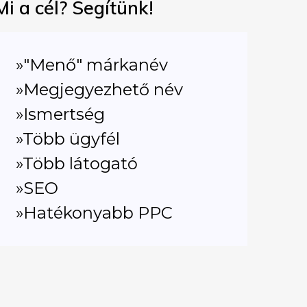
Mi a cél? Segítünk!
»"Menő" márkanév
»Megjegyezhető név
»Ismertség
»Több ügyfél
»Több látogató
»SEO
»Hatékonyabb PPC