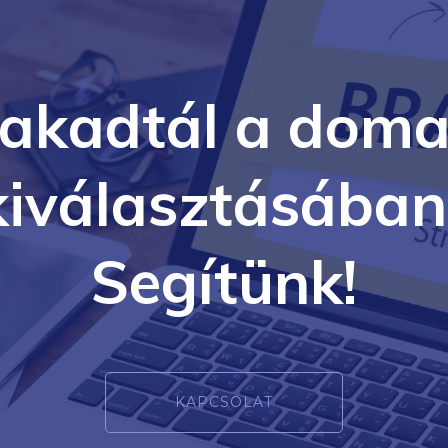
lakadtál a doma
kiválasztásában
Segítünk!
KAPCSOLAT