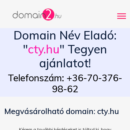
Domain Név Eladó:
"
cty.hu
" Tegyen
ajánlatot!
Telefonszám: +36-70-376-
98-62
Megvásárolható domain: cty.hu
Kérem a további kérdéseket is töltsd ki, hogy