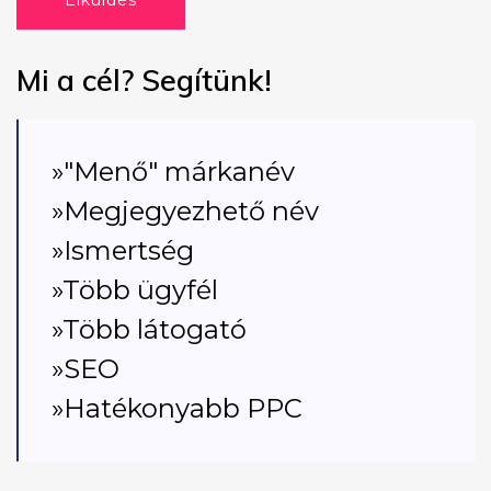
Elküldés
Mi a cél? Segítünk!
»"Menő" márkanév
»Megjegyezhető név
»Ismertség
»Több ügyfél
»Több látogató
»SEO
»Hatékonyabb PPC