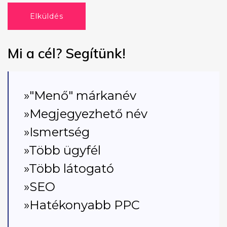
Elküldés
Mi a cél? Segítünk!
»"Menő" márkanév
»Megjegyezhető név
»Ismertség
»Több ügyfél
»Több látogató
»SEO
»Hatékonyabb PPC