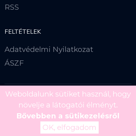
RSS
FELTÉTELEK
Adatvédelmi Nyilatkozat
ÁSZF
Weboldalunk sütiket használ, hogy
növelje a látogatói élményt.
Copyright ©
2026
Bővebben a sütikezelésről
OK, elfogadom